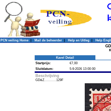
PCN veiling Home
|
Mail de beheerder
|
Help en Uitleg
|
Help Engl
GD&
K
Kavel Detail
Startprijs:
€7,00
Sluitdatum:
5-9-2026 13:00:00
Beschrijving
GD&Z............129F