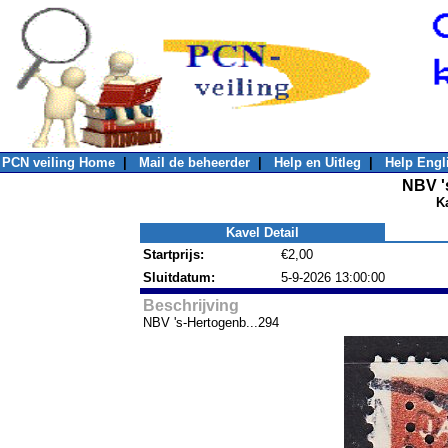
PCN veiling Home
|
Mail de beheerder
|
Help en Uitleg
|
Help Engl
NBV '
K
Kavel Detail
Startprijs:
€2,00
Sluitdatum:
5-9-2026 13:00:00
Beschrijving
NBV 's-Hertogenb...294