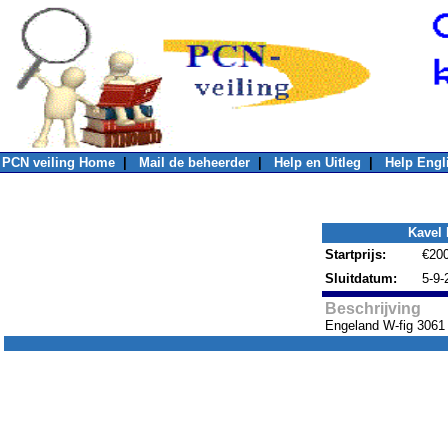
PCN veiling Home
|
Mail de beheerder
|
Help en Uitleg
|
Help Engl
Kavel 
Startprijs:
€20
Sluitdatum:
5-9-
Beschrijving
Engeland W-fig 3061 