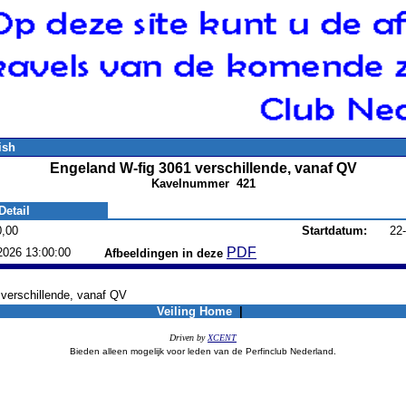
ish
Engeland W-fig 3061 verschillende, vanaf QV
Kavelnummer 421
Detail
0,00
Startdatum:
22
PDF
2026 13:00:00
Afbeeldingen in deze
verschillende, vanaf QV
Veiling Home
|
Driven by
XCENT
Bieden alleen mogelijk voor leden van de Perfinclub Nederland.